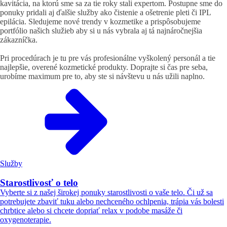
kavitácia, na ktorú sme sa za tie roky stali expertom. Postupne sme do
ponuky pridali aj ďalšie služby ako čistenie a ošetrenie pleti či IPL
epilácia. Sledujeme nové trendy v kozmetike a prispôsobujeme
portfólio našich služieb aby si u nás vybrala aj tá najnáročnejšia
zákazníčka.
Pri procedúrach je tu pre vás profesionálne vyškolený personál a tie
najlepšie, overené kozmetické produkty. Doprajte si čas pre seba,
urobíme maximum pre to, aby ste si návštevu u nás užili naplno.
Služby
Starostlivosť o telo
Vyberte si z našej širokej ponuky starostlivosti o vaše telo. Či už sa
potrebujete zbaviť tuku alebo nechceného ochlpenia, trápia vás bolesti
chrbtice alebo si chcete dopriať relax v podobe masáže či
oxygenoterapie.