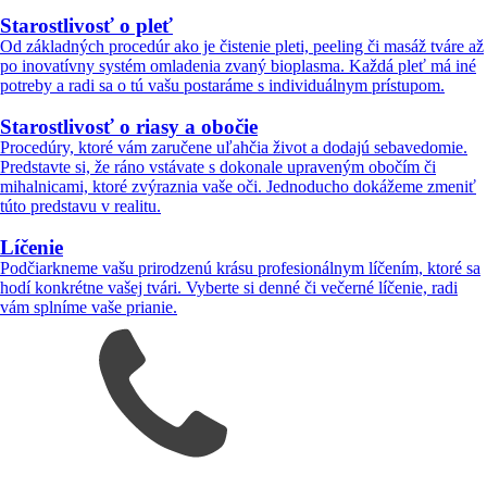
Starostlivosť o pleť
Od základných procedúr ako je čistenie pleti, peeling či masáž tváre až
po inovatívny systém omladenia zvaný bioplasma. Každá pleť má iné
potreby a radi sa o tú vašu postaráme s individuálnym prístupom.
Starostlivosť o riasy a obočie
Procedúry, ktoré vám zaručene uľahčia život a dodajú sebavedomie.
Predstavte si, že ráno vstávate s dokonale upraveným obočím či
mihalnicami, ktoré zvýraznia vaše oči. Jednoducho dokážeme zmeniť
túto predstavu v realitu.
Líčenie
Podčiarkneme vašu prirodzenú krásu profesionálnym líčením, ktoré sa
hodí konkrétne vašej tvári. Vyberte si denné či večerné líčenie, radi
vám splníme vaše prianie.