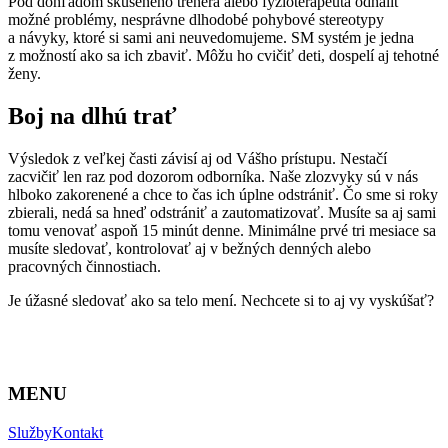
Pod dohľadom skúseného trénera alebo fyzioterapeuta odhaliť
možné problémy, nesprávne dlhodobé pohybové stereotypy
a návyky, ktoré si sami ani neuvedomujeme. SM systém je jedna
z možností ako sa ich zbaviť. Môžu ho cvičiť deti, dospelí aj tehotné
ženy.
Boj na dlhú trať
Výsledok z veľkej časti závisí aj od Vášho prístupu. Nestačí
zacvičiť len raz pod dozorom odborníka. Naše zlozvyky sú v nás
hlboko zakorenené a chce to čas ich úplne odstrániť. Čo sme si roky
zbierali, nedá sa hneď odstrániť a zautomatizovať. Musíte sa aj sami
tomu venovať aspoň 15 minút denne. Minimálne prvé tri mesiace sa
musíte sledovať, kontrolovať aj v bežných denných alebo
pracovných činnostiach.
Je úžasné sledovať ako sa telo mení. Nechcete si to aj vy vyskúšať?
MENU
Služby
Kontakt