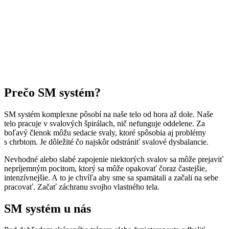
Prečo SM systém?
SM systém komplexne pôsobí na naše telo od hora až dole. Naše
telo pracuje v svalových špirálach, nič nefunguje oddelene. Za
boľavý členok môžu sedacie svaly, ktoré spôsobia aj problémy
s chrbtom. Je dôležité čo najskôr odstrániť svalové dysbalancie.
Nevhodné alebo slabé zapojenie niektorých svalov sa môže prejaviť
nepríjemným pocitom, ktorý sa môže opakovať čoraz častejšie,
intenzívnejšie. A to je chvíľa aby sme sa spamätali a začali na sebe
pracovať. Začať záchranu svojho vlastného tela.
SM systém u nás